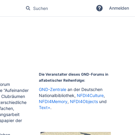
Anmelden
Die Veranstalter dieses GND-Forums in
alfabetischer Reihenfolge:
Forum
GND-Zentrale
an der Deutschen
e “Aufeinander
Nationalbibliothek,
NFDI4Culture
,
n Clubräumen
NFDI4Memory
,
NFDI4Objects
und
erschiedliche
Text+
.
fachen,
ungsarbeit
spapier der
ichen