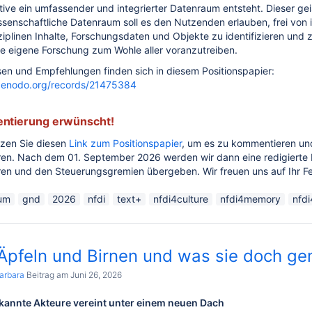
ive ein umfassender und integrierter Datenraum entsteht. Dieser ge
ssenschaftliche Datenraum soll es den Nutzenden erlauben, frei von 
iplinen Inhalte, Forschungsdaten und Objekte zu identifizieren und 
e eigene Forschung zum Wohle aller voranzutreiben.
en und Empfehlungen finden sich in diesem Positionspapier:
/zenodo.org/records/21475384
tierung erwünscht!
tzen Sie diesen
Link zum Positionspapier
, um es zu kommentieren un
eren. Nach dem 01. September 2026 werden wir dann eine redigierte
eren und den Steuerungsgremien übergeben. Wir freuen uns auf Ihr 
um
gnd
2026
nfdi
text+
nfdi4culture
nfdi4memory
nfdi
Äpfeln und Birnen und was sie doch g
Barbara
Beitrag am Juni 26, 2026
kannte Akteure vereint unter einem neuen Dach