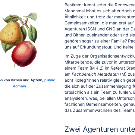
Bestimmt kennt jeder die Redewendu
Manchmal lohnt es sich aber doch g
Ähnlichkeit und trotz der markanten
Gemeinsamkeiten, die man erst auf 
Agenturen ISSN und GND an der Deut
und Birnen zueinander oder sind si
gehören sogar zu einer Familie? Pa
uns auf Erkundungstour. Und keine 
Im Zuge der Organisationsentwicklu
Mitarbeitende, die zuvor in untersc
einem Team (M 4.2) im
Referat Sta
am
Fachbereich Metadaten
(M) zus
acht Kolleg*innen relativ gleich ge
ion von Birnen und Äpfeln,
public
die sich auf der Zusammenlegung fü
domain
tatsächlich als ein Team zu fühlen. E
analysieren, was, bei allen Untersc
fachlichen Gemeinsamkeiten, genau
das Zusammenwachsen des Teams 
Zwei Agenturen unte