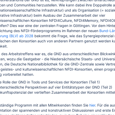
en und Communities herzustellen. Wie kann dabei ihre Doppelrolle 
mationswissenschaftliche Infrastruktur) und als Organisation (= sozia
rative Infrastruktur) beim Ausbau der Zusammenarbeit der vier
wissenschaftlichen Konsortien NFDI4Culture, NFDI4Memory, NFDI4O
lfen? Dies war eine der zentralen Fragen in Göttingen. Vor dem Hint
ichtung des NFDI-Förderprogramms im Rahmen der neuen
Bund-Län
arung (BLV) ab 2028
bekommt die Frage, wie das Synergiepotenzial 
schen den Konsortien auch von anderen Partnern genutzt werden ka
keit.
 des Arbeitstreffens war es, die GND aus unterschiedlichen Blickwin
en, wozu die Gastgeber - die Niedersächsische Staats- und Universi
n, die Deutsche Nationalbibliothek für die GND-Zentrale sowie Vertr
 geistes- und kulturwissenschaftlichen NFDI-Konsortien, einen prog
g vorbereitet hatten.
e Rolle der GND in Tools und Services der Konsortien (Teil 1)
terschiedliche Perspektiven auf vier Entitätstypen der GND (Teil 2)
kunftspotenzial der vertieften Zusammenarbeit der Konsortien mittel
ständige Programm mit allen Mitwirkenden finden Sie
hier
. Für die au
tation der spannenden und konstruktiven Diskussionen und erste E