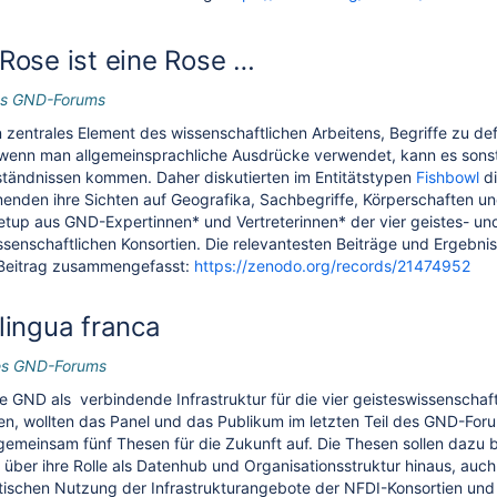
 Rose ist eine Rose …
des GND-Forums
in zentrales Element des wissenschaftlichen Arbeitens, Begriffe zu def
wenn man allgemeinsprachliche Ausdrücke verwendet, kann es sonst 
ständnissen kommen. Daher diskutierten im Entitätstypen
Fishbowl
di
enden ihre Sichten auf Geografika, Sachbegriffe, Körperschaften u
tup aus GND-Expertinnen* und Vertreterinnen* der vier geistes- un
ssenschaftlichen Konsortien. Die relevantesten Beiträge und Ergebnis
Beitrag zusammengefasst:
https://zenodo.org/records/21474952
 lingua franca
des GND-Forums
e GND als verbindende Infrastruktur für die vier geisteswissenschaf
en, wollten das Panel und das Publikum im letzten Teil des GND-For
 gemeinsam fünf Thesen für die Zukunft auf. Die Thesen sollen dazu 
über ihre Rolle als Datenhub und Organisationsstruktur hinaus, auch
tischen Nutzung der Infrastrukturangebote der NFDI-Konsortien un