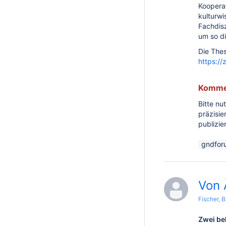
Kooperat
kulturwi
Fachdisz
um so di
Die Thes
https:/
Kommen
Bitte nu
präzisi
publizi
gndfor
Von 
Fischer, 
Zwei be