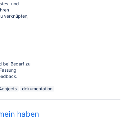
istes- und
ihren
zu verknüpfen,
d bei Bedarf zu
 Fassung
Feedback.
4objects
dokumentation
emein haben