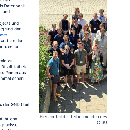
als Datenbank
le und
bjects und
ergrund der
der-
rund um die
nn, seine
keln zu
tätsbibliothek
eter*innen aus
rammatischen
s der GND (Teil
Hier ein Teil der Teilnehmenden des GND-Foru
sführliche
© SUB, 2026, CC
rgebnisse