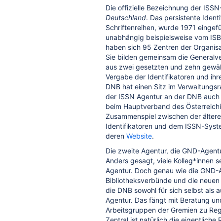
Die offizielle Bezeichnung der ISS
Deutschland
. Das persistente Ident
Schriftenreihen, wurde 1971 eingefü
unabhängig beispielsweise vom ISB
haben sich 95 Zentren der Organisa
Sie bilden gemeinsam die Generalv
aus zwei gesetzten und zehn gewähl
Vergabe der Identifikatoren und ih
DNB hat einen Sitz im Verwaltungsra
der ISSN Agentur an der DNB auch e
beim Hauptverband des Österreichi
Zusammenspiel zwischen der älteren
Identifikatoren und dem ISSN-Syste
deren
Website
.
Die zweite Agentur, die GND-Agent
Anders gesagt, viele Kolleg*innen s
Agentur. Doch genau wie die GND-
Bibliotheksverbünde und die neue
die DNB sowohl für sich selbst als 
Agentur. Das fängt mit Beratung un
Arbeitsgruppen der Gremien zu Rege
Zentral ist natürlich die eigentlic