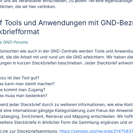
r uns als Veranstalter entschieden, zu jedem Teil eine eigenständige
lichen, die wir hier verlinken.
f Tools und Anwendungen mit GND-Bez
kbriefformat
des GND-Forums
n Konsortien wie auch in der GND-Zentrale werden Tools und Anwend
lt, die die Arbeit mit und rund um die GND erleichtern. Wir haben di
gen in kurzen Steckbriefen beschrieben. Jeder Steckbrief antworte
zu ist das Tool gut?
as kann man damit machen?
ie kommt man Zugang?
as muss man bedenken?
wird jeder Steckbrief durch zu weiteren Informationen, wie eine Kon
nd eine international gängige Kategorisierung zum Fokus der Anwend
Cataloging, Enrichment, Retrieval und Mapping entschieden. Wir hoff
weitere Steckbriefe in ähnlicher Form die Sammlung ergänzen und er
r Link zur Steckbriefsammlung:
https://zenodo.org/records/2147563