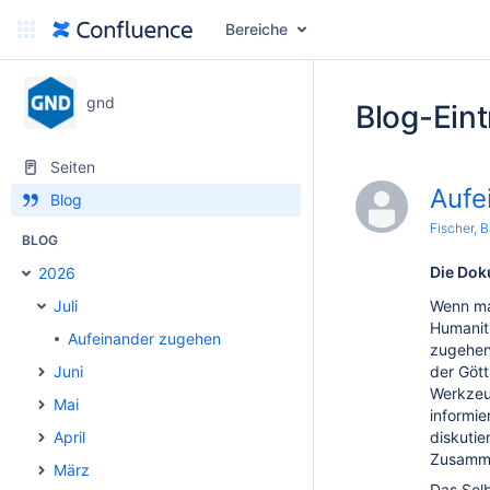
Bereiche
gnd
Blog-Eint
Seiten
Aufe
Blog
Fischer, 
BLOG
Die Do
2026
Juli
Wenn ma
Humanit
Aufeinander zugehen
zugehen
Juni
der Göt
Werkzeu
Mai
informie
April
diskutie
Zusamme
März
Das Sel