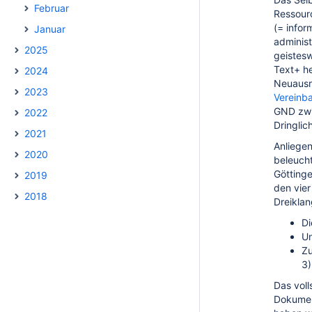
Februar
Ressourc
(= infor
Januar
administ
2025
geistes
Text+ he
2024
Neuausr
2023
Vereinb
GND zwi
2022
Dringlich
2021
Anliegen
2020
beleucht
Göttinge
2019
den vier
2018
Dreiklan
Di
Un
Zu
3)
Das voll
Dokumen