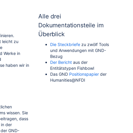
Alle drei
Dokumentationsteile im
Überblick
inieren.
leicht zu
Die Steckbriefe
zu zwölf Tools
e
und Anwendungen mit GND-
nd Werke in
Bezug
d
Der Bericht
aus der
se haben wir in
Entitätstypen Fishbowl
Das GND
Positionspapier
der
Humanities@NFDI
tlichen
ums wissen. Sie
beitragen, dass
 in der
d der GND-