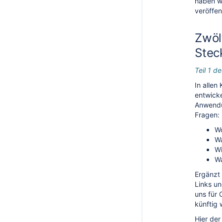
haben wi
veröffent
Zwöl
Stec
Teil 1 
In alle
entwicke
Anwendun
Fragen:
Wo
W
W
W
Ergänzt 
Links u
uns für 
künftig 
Hier de