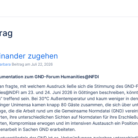
rag
inander zugehen
Barbara
Beitrag am Juli 22, 2026
kumentation zum GND-Forum Humanities@NFDI
n fragte, mit welchem Ausdruck ließe sich die Stimmung des GND-
ies@NDFI am 23. und 24. Juni 2026 in Göttingen beschreiben, könnt
” treffend sein. Bei 30°C Außentemperatur und kaum weniger in de
tinger Unimensa kamen knapp 80 Gäste zusammen, die sich über unt
ge, die die Arbeit rund um die Gemeinsame Normdatei (GND) verein
rten, ihre unterschiedlichen Sichten auf Normdaten für ihre Erschließ
rten, Kompromisse erwogen und im intensiven Austausch ein Position
narbeit in Sachen GND erarbeiteten.
bstverständnis der GND ist es, Verknüpfungen zwischen unterschiedl