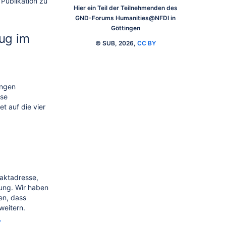
 Publikation zu
Hier ein Teil der Teilnehmenden des
GND-Forums Humanities@NFDI in
Göttingen
ug im
© SUB, 2026,
CC BY
ungen
ese
t auf die vier
taktadresse,
ung. Wir haben
en, dass
weitern.
7