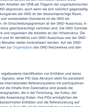
den Arbeiten der DNB als Trägerin der organisatorischen
GND abgrenzen, auch wenn sie sich natürlich gegenseitig
rkungskreis der GND ist der deutschsprachige Raum,
 und verwendeten Standards ist die GND ein
tem. Ihr Entscheidungsgremium ist der GND-Ausschuss, in
ative gleichberechtigt vertreten sind. Die GND-Zentrale
ve und organisiert die Arbeiten an der Infrastruktur. Die
n und ihr Verhältnis zum GND-Ausschuss und der GND-
Monaten weiter konkretisiert werden. Auf der GND-
onen zur
Organisation
des GND Netzwerkes und den
regelbasierte Identifikation von Entitäten und deren
 Signatur, einer PID (das Akronym steht für
persistent
eines internationalen Referenzsystems mit partizipativen
nd die Inhalte ihrer Datensätze sind jeweils die
ensgraphen, die in der Forschung, der Kultur, der
reite Anwendung finden. Ihre PIDs ermöglichen die
n bezeichneten Entitäten und die Referenzierung auf
rcen. In Zukunft soll die Verknüpfung zwischen den