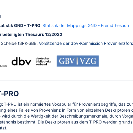
1
tatistik GND - T-PRO:
Statistik der Mappings GND - Fremdthesauri
r beteiligten Thesauri: 12/2022
 Scheibe (SPK-SBB,
Vorsitzende der dbv-Kommission Provenienzfor
T-PRO
g:
T-PRO ist ein normiertes Vokabular für Provenienzbegriffe, das z
ellung eines Falles von Provenienz in Form von einzelnen Deskriptoren
bularen/Thesauri
e wird durch die Wertigkeit der Beschreibungsmerkmale, durch Vorg
ständnis bestimmt. Die Deskriptoren aus dem T-PRO werden grundsä
ri, Klassifikationen, Codesysteme und anderen KOS (bestehende, be
tzt.