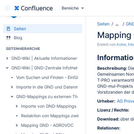
Bereiche
gnd
Seiten
GND
…
Seiten
Mapping
Blog
Erstellt von
Kolbe, Elk
SEITENHIERARCHIE
Informati
GND-Wiki | Aktuelle Informationen zur GND
GND-Wiki | GND-Zentrale Infothek
Beschreibung:
Di
Gemeinsamen Norm
Vom Suchen und Finden - Einführung in die Recherche mit
T-PRO verantwortl
GND-mul-Projekts d
Importe in die GND und Datenmanipulationen
Vorsitzenden der 
GND-Mappings zu externen Thesauri
Urheber:
AG Prov
Importe von GND-Mappings
Lizenz / Rechte:
Redaktion von Mappings zwischen der GND und externen
Download:
über d
Mapping GND - AGROVOC
Relationen: