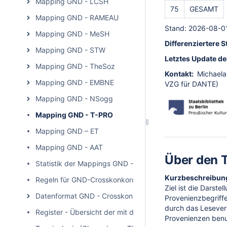
Mapping GND - LCSH
75
GESAMT
Mapping GND - RAMEAU
Stand: 2026-08-0
Mapping GND - MeSH
Differenziertere S
Mapping GND - STW
Letztes Update de
Mapping GND - TheSoz
Kontakt:
Michaela
Mapping GND - EMBNE
VZG für DANTE)
Mapping GND - NSogg
Mapping GND - T-PRO
Mapping GND – ET
Mapping GND - AAT
Über den 
Statistik der Mappings GND - Fremdthesauri
Kurzbeschreibun
Regeln für GND-Crosskonkordanzen (Mapping-Methodik)
Ziel ist die Darst
Datenformat GND - Crosskonkordanzen zu externen Voka
Provenienzbegriff
durch das Lesever
Register - Übersicht der mit der GND vernetzten Thesau
Provenienzen benu