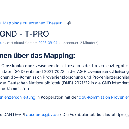
-Mappings zu externen Thesauri
 GND - T-PRO
e
, zuletzt aktualisiert am
2026-08-04
Lesedauer: 2 Minute(n)
onen über das Mapping:
e Crosskonkordanz zwischen dem Thesaurus der Provenienzbegriffe
datei (GND) entstand 2021/2022 in der
AG Provenienzerschließung
 der Gemeinsamen Normdatei
ichen dbv-Kommission Provenienzforschung und Provenienzerschli
er Deutschen Nationalbibliotek (DNB) 2021/22 in die GND integriert
dbv-Kommission.
enienzerschließung
in Kooperation mit der
dbv-Kommission Provenien
 Thesauri
ie DANTE-API
api.dante.gbv.de
/ Die Vokabularnotation lautet: tpr