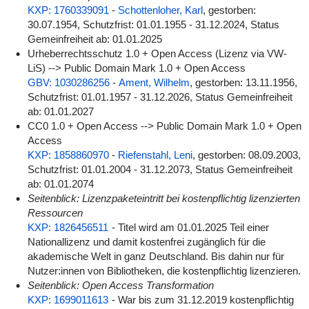
KXP: 1760339091
-
Schottenloher, Karl
, gestorben:
30.07.1954, Schutzfrist: 01.01.1955 - 31.12.2024, Status
Gemeinfreiheit ab: 01.01.2025
Urheberrechtsschutz 1.0 + Open Access (Lizenz via VW-
LiS) --> Public Domain Mark 1.0 + Open Access
GBV: 1030286256
-
Ament, Wilhelm
, gestorben: 13.11.1956,
Schutzfrist: 01.01.1957 - 31.12.2026, Status Gemeinfreiheit
ab: 01.01.2027
CC0 1.0 + Open Access --> Public Domain Mark 1.0 + Open
Access
KXP: 1858860970
-
Riefenstahl, Leni
, gestorben: 08.09.2003,
Schutzfrist: 01.01.2004 - 31.12.2073, Status Gemeinfreiheit
ab: 01.01.2074
Seitenblick: Lizenzpaketeintritt bei kostenpflichtig lizenzierten
Ressourcen
KXP: 1826456511
- Titel wird am 01.01.2025 Teil einer
Nationallizenz und damit kostenfrei zugänglich für die
akademische Welt in ganz Deutschland. Bis dahin nur für
Nutzer:innen von Bibliotheken, die kostenpflichtig lizenzieren.
Seitenblick: Open Access Transformation
KXP: 1699011613
- War bis zum 31.12.2019 kostenpflichtig