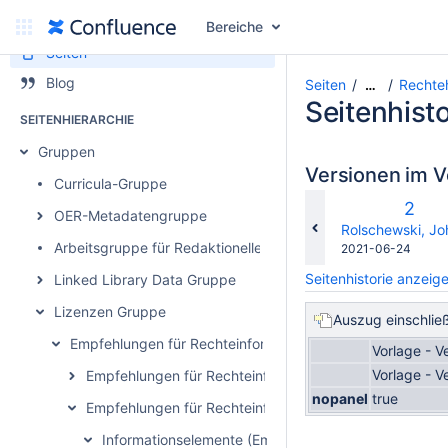
Bereiche
Seiten
Blog
Seiten
Rechteh
…
Seitenhisto
SEITENHIERARCHIE
Gruppen
Versionen im V
Curricula-Gruppe
Alte
2
OER-Metadatengruppe
Versi
changes.mady.b
Rolschewski, J
Arbeitsgruppe für Redaktionelle Akteur*innen von Bildungs
Gespeichert
2021-06-24
am
Seitenhistorie anzeig
Linked Library Data Gruppe
Lizenzen Gruppe
Auszug einschlie
Empfehlungen für Rechteinformationen in Metadaten
Vorlage - V
Vorlage - V
Empfehlungen für Rechteinformationen in Metadaten (1
nopanel
true
Empfehlungen für Rechteinformationen in Metadaten (2
Informationselemente (Empfehlung 2.0)