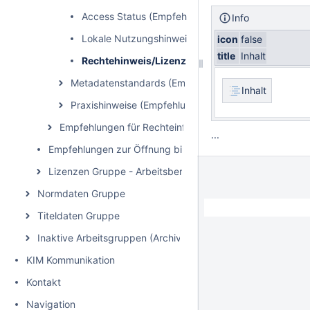
Access Status (Empfehlung 2.0)
Info
Lokale Nutzungshinweise (Empfehlung 2.0)
icon
false
title
Inhalt
Rechtehinweis/Lizenz (Empfehlung 2.0)
Metadatenstandards (Empfehlung 2.0)
Inhalt
Praxishinweise (Empfehlung 2.0)
Empfehlungen für Rechteinformationen in Metadaten (3
...
Empfehlungen zur Öffnung bibliothekarischer Daten
Lizenzen Gruppe - Arbeitsbereich
Normdaten Gruppe
Titeldaten Gruppe
Inaktive Arbeitsgruppen (Archiv)
KIM Kommunikation
Kontakt
Navigation