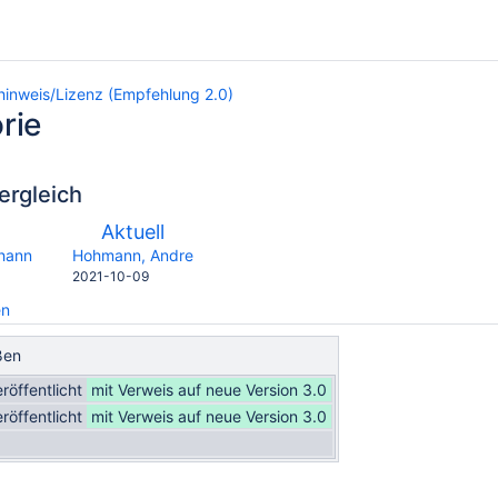
inweis/Lizenz (Empfehlung 2.0)
rie
ergleich
verglichen
Neue
Aktuell
mit
on
Version
y.user
changes.mady.by.user
ohann
Hohmann, Andre
ressourcen
Gespeichert
2021-10-09
am
en
ßen
eröffentlicht
mit Verweis auf neue Version 3.0
eröffentlicht
mit Verweis auf neue Version 3.0
.0)
.0)