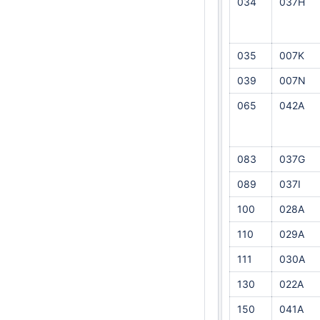
034
037H
035
007K
039
007N
065
042A
083
037G
089
037I
100
028A
110
029A
111
030A
130
022A
150
041A