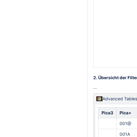
2. Übersicht der Filt
...
Advanced Tables 
Pica3
Pica+
001@
001A