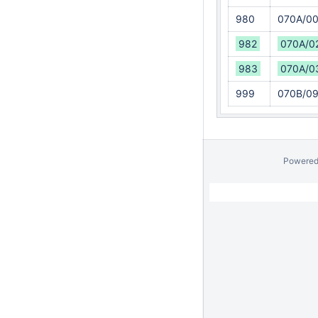
980
070A/0
982
070A/0
983
070A/0
999
070B/0
Powered