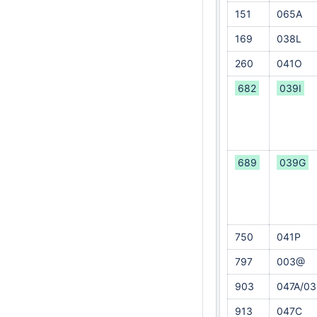
151
065A
169
038L
260
041O
682
039I
689
039G
750
041P
797
003@
903
047A/03
913
047C