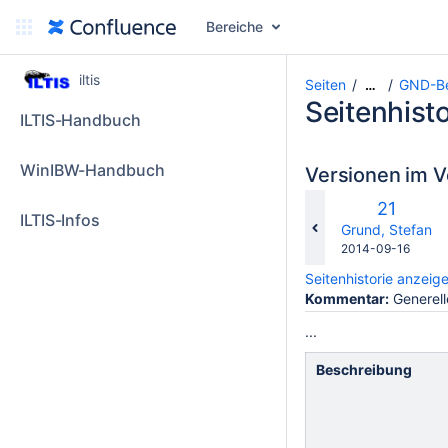
Bereiche
iltis
Seiten
GND-Be
…
Seitenhisto
ILTIS-Handbuch
WinIBW-Handbuch
Versionen im V
Alte
21
ILTIS-Infos
Version
changes.mady.b
Grund, Stefan
Gespeichert
2014-09-16
am
Seitenhistorie anzeig
Kommentar:
Generell
...
Beschreibung