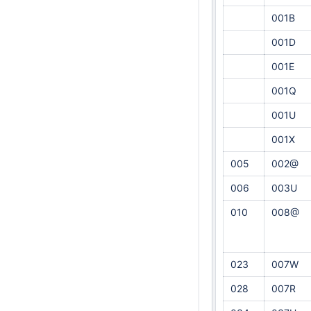
001B
001D
001E
001Q
001U
001X
005
002@
006
003U
010
008@
023
007W
028
007R