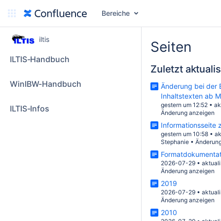
Bereiche
iltis
Seiten
ILTIS-Handbuch
Zuletzt aktualis
WinIBW-Handbuch
Änderung bei der B
Inhaltstexten ab M
gestern um 12:52
•
ak
ILTIS-Infos
Änderung anzeigen
Informationsseite
gestern um 10:58
•
ak
Stephanie
•
Änderung
Formatdokumentat
2026-07-29
•
aktuali
Änderung anzeigen
2019
2026-07-29
•
aktuali
Änderung anzeigen
2010