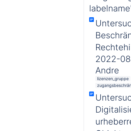
labelname'
Untersuc
Beschrä
Rechteh
2022-08
Andre
lizenzen_gruppe
zugangsbeschrä
Untersu
Digitalis
urheberr