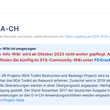
-A-CH
er Benutzer (schramm)
, zuletzt aktualisiert von
Töpler, Ingeborg
am
2023-10-02
o-Wiki ist umgezogen
-Info-Wiki wird ab Oktober 2023 nicht weiter gepflegt. 
inden Sie künftig im STA-Community-Wiki unter
FG Ersc
 3R-Projekts (RDA Toolkit Restruction and Redesign Project) wird e
 hat das RDA Toolkit ein Relaunch erfahren. Zunächst wird in 2019 d
lle Übersetzungen werden in einer Übergangszeit angepasst. Hierfür w
fügung gestellt. Der Stand Dezember 2017 der deutschen Ausgabe bl
nderungen an den D-A-CH-Anwendungsrichtlinien werden eingearbei
-Projekt-Seite