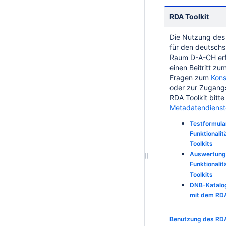
RDA Toolkit
Die Nutzung des 
für den deutsch
Raum D-A-CH erf
einen Beitritt zu
Fragen zum
Kons
oder zur Zugang
RDA Toolkit bitte
Metadatendienst
Testformula
Funktionali
Toolkits
Auswertung 
Funktionali
Toolkits
DNB-Katalog
mit dem RDA
Benutzung des RDA