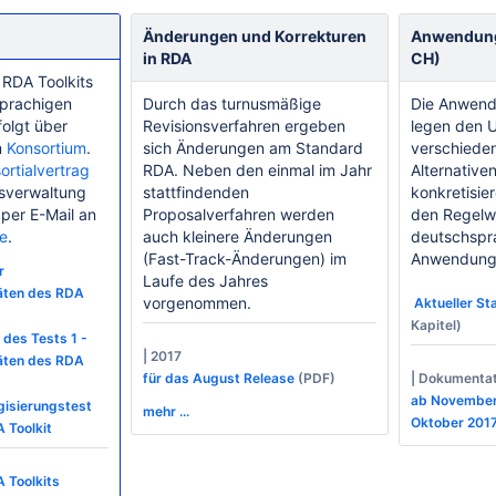
Änderungen und Korrekturen
Anwendungs
in RDA
CH)
RDA Toolkits
sprachigen
Durch das turnusmäßige
Die Anwendu
olgt über
Revisionsverfahren ergeben
legen den 
m
Konsortium
.
sich Änderungen am Standard
verschiede
ortialvertrag
RDA. Neben den einmal im Jahr
Alternative
sverwaltung
stattfindenden
konkretisier
 per E-Mail an
Proposalverfahren werden
den Regelwe
e
.
auch kleinere Änderungen
deutschspr
(Fast-Track-Änderungen) im
Anwendung
r
Laufe des Jahres
täten des RDA
vorgenommen.
Aktueller St
Kapitel)
die e
des Tests 1 -
|
2017
täten des RDA
für das August Release
(PDF)
| Dokumenta
ab November
isierungstest
mehr ...
Oktober 201
 Toolkit
 Toolkits