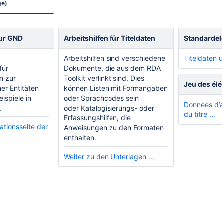
ge)
zur GND
Arbeitshilfen für Titeldaten
Standarde
Arbeitshilfen sind verschiedene
Titeldaten 
für
Dokumente, die aus dem RDA
n zur
Toolkit verlinkt sind. Dies
Jeu des él
er Entitäten
können Listen mit Formangaben
eispiele in
oder Sprachcodes sein
Données d’a
.
oder Katalogisierungs- oder
du titre ...
Erfassungshilfen, die
ationsseite der
Anweisungen zu den Formaten
enthalten.
Weiter zu den Unterlagen ...