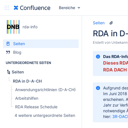
Bereiche
Seiten
rda-info
RDA in D
Erstellt von
Unbekannt
Seiten
Blog
Das RDA-Inf
Dieses RDA
UNTERGEORDNETE SEITEN
RDA DACH f
Seiten
RDA in D-A-CH
Aufgrund des
Anwendungsrichtlinien (D-A-CH)
Im Juni 2018
Arbeitshilfen
erscheinen. A
Jahr zur Ver
RDA Release Schedule
notwendige Ä
4 weitere untergeordnete Seiten
hier:
3R-DACH