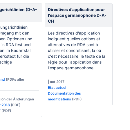
richtlinien (D-A-
Directives d'application pour
l'espace germanophone D-A-
CH
ngsrichtlinien
Umgang mit den
Les directives d'application
nen Optionen und
indiquent quelles options et
n in RDA fest und
alternatives de RDA sont à
en im Bedarfsfall
utiliser et concrétisent, là où
rkstext für die
c'est nécessaire, le texte de la
achige
règle pour l'application dans
.
für
l'espace germanophone.
and
(PDFs aller
| oct 2017
Etat actuel
Documentation des
tion der Änderungen
modifications
(PDF)
 2018
(PDF)
7
(PDF)