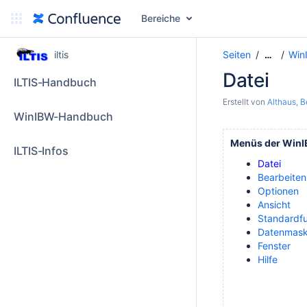
Bereiche
iltis
Seiten
Win
…
Datei
ILTIS-Handbuch
Erstellt von
Althaus, B
WinIBW-Handbuch
Menüs der Win
ILTIS-Infos
Datei
Bearbeiten
Optionen
Ansicht
Standardf
Datenmas
Fenster
Hilfe