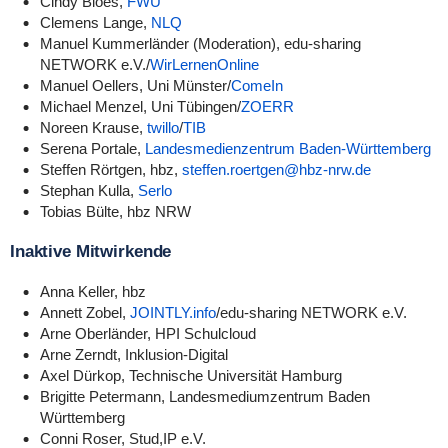
Cindy Bloes,
FWU
Clemens Lange,
NLQ
Manuel Kummerländer (Moderation), edu-sharing
NETWORK e.V./
WirLernenOnline
Manuel Oellers, Uni Münster/
ComeIn
Michael Menzel, Uni Tübingen/
ZOERR
Noreen Krause,
twillo
/
TIB
Serena Portale,
Landesmedienzentrum Baden-Württemberg
Steffen Rörtgen, hbz,
steffen.roertgen@hbz-nrw.de
Stephan Kulla,
Serlo
Tobias Bülte, hbz NRW
Inaktive Mitwirkende
Anna Keller, hbz
Annett Zobel,
JOINTLY.info
/edu-sharing NETWORK e.V.
Arne Oberländer, HPI Schulcloud
Arne Zerndt, Inklusion-Digital
Axel Dürkop,
Technische Universität Hamburg
Brigitte Petermann, Landesmediumzentrum Baden
Württemberg
Conni Roser, Stud,IP e.V.