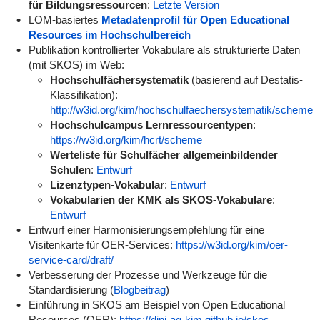
für Bildungsressourcen
:
Letzte Version
LOM-basiertes
Metadatenprofil für Open Educational
Resources im Hochschulbereich
Publikation kontrollierter Vokabulare als strukturierte Daten
(mit SKOS) im Web:
Hochschulfächersystematik
(basierend auf Destatis-
Klassifikation):
http://w3id.org/kim/hochschulfaechersystematik/scheme
Hochschulcampus Lernressourcentypen
:
https://w3id.org/kim/hcrt/scheme
Werteliste für Schulfächer allgemeinbildender
Schulen
:
Entwurf
Lizenztypen-Vokabular
:
Entwurf
Vokabularien der KMK als SKOS-Vokabulare
:
Entwurf
Entwurf einer Harmonisierungsempfehlung für eine
Visitenkarte für OER-Services:
https://w3id.org/kim/oer-
service-card/draft/
Verbesserung der Prozesse und Werkzeuge für die
Standardisierung (
Blogbeitrag
)
Einführung in SKOS am Beispiel von Open Educational
Resources (OER):
https://dini-ag-kim.github.io/skos-