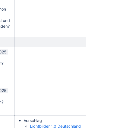
hon
rd und
nden?
2025
en?
2025
en?
Vorschlag
Lichtbilder 1.0 Deutschland