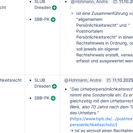
SLUB
Hohmann, Andre
11.10.
echt
Dresden
:
Ist eine Zusammenführung v
SBB-PK
"allgemeinem
Persönlichkeitsreicht" und "
Postmortalem
Persönlichkeitsrecht" in eine
Rechtehinweis in Ordnung, o
soll jeweils ein eigener
Rechtehinweis erstellt, verwal
erfasst und ausgewertet we
hkeitsrecht
SLUB
Hohmann, Andre
11.10.202
Dresden
"
Das Urheberpersönlichkeitsrec
nimmt eine Sonderrolle ein. Es er
SBB-PK
gleichzeitig mit dem Urheberrec
Werk, also 70 Jahre nach dem T
des Urhebers.
"
(
https://www.bpb.de/.../postmort
persoenlichkeitsschutz/
)
→ Ist es sinnvoll einen Rechtehi