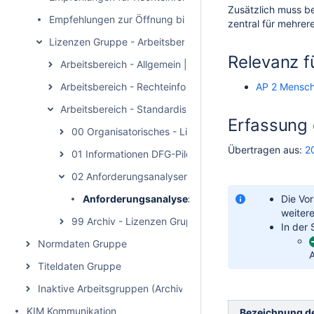
Zusätzlich muss be
Empfehlungen zur Öffnung bibliothekarischer Daten
zentral für mehrer
Lizenzen Gruppe - Arbeitsbereich
Relevanz f
Arbeitsbereich - Allgemein | Lizenzen Gruppe
Arbeitsbereich - Rechteinformationen in Metadaten | 
AP 2 Mensch
Arbeitsbereich - Standardisierte Rechtebeschreibung in
Erfassung 
00 Organisatorisches - Lizenzen Gruppe (Standardisi
Übertragen aus:
2
01 Informationen DFG-Pilotphase - Lizenzen Gruppe (
02 Anforderungsanalysen
Anforderungsanalyse: Rechtehinweise für recht
Die Vo
weiter
99 Archiv - Lizenzen Gruppe (Standardisierte Rechte
In der
Normdaten Gruppe
Titeldaten Gruppe
Inaktive Arbeitsgruppen (Archiv)
KIM Kommunikation
Bezeichnung d