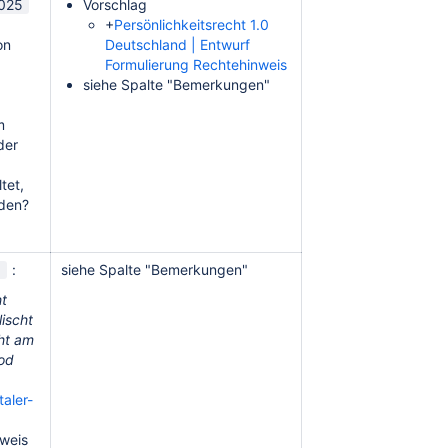
2025
Vorschlag
+
Persönlichkeitsrecht 1.0
on
Deutschland | Entwurf
Formulierung Rechtehinweis
siehe Spalte "Bemerkungen"
m
der
tet,
rden?
5
:
siehe Spalte "Bemerkungen"
ht
lischt
ht am
od
aler-
nweis