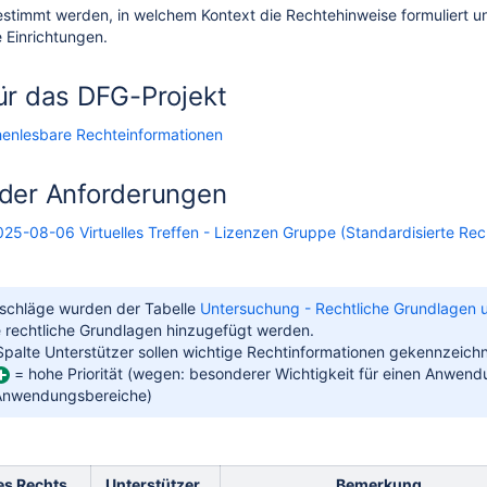
stimmt werden, in welchem Kontext die Rechtehinweise formuliert und
e Einrichtungen.
ür das DFG-Projekt
Lizenzen Gruppe
enlesbare Rechteinformationen
 der Digitalisierung | Lizenzen Gruppe
der Anforderungen
erte Rechtebeschreibung in der Digitalisierung)
025-08-06 Virtuelles Treffen - Lizenzen Gruppe (Standardisierte Rech
Standardisierte Rechtebeschreibung in der Digitalisierung)
liche Grundlagen
rschläge wurden der Tabelle
Untersuchung - Rechtliche Grundlagen
e rechtliche Grundlagen hinzugefügt werden.
beschreibung in der Digitalisierung)
 Spalte Unterstützer sollen wichtige Rechtinformationen gekennzeich
= hohe Priorität (wegen: besonderer Wichtigkeit für einen Anwend
Anwendungsbereiche)
es Rechts
Unterstützer
Bemerkung