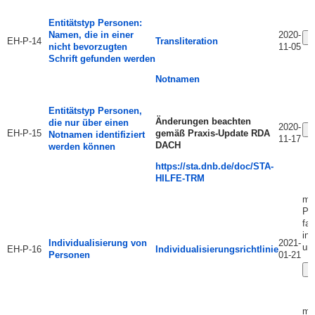
Entitätstyp Personen:
Namen, die in einer
2020-
Ä
EH-P-14
Transliteration
nicht bevorzugten
11-05
Schrift gefunden werden
Notnamen
Entitätstyp Personen,
Änderungen beachten
die nur über einen
2020-
Ä
EH-P-15
gemäß Praxis-Update RDA
Notnamen identifiziert
11-17
DACH
werden können
https://sta.dnb.de/doc/STA-
HILFE-TRM
mit
Pfl
fak
in
Individualisierung von
2021-
un
EH-P-16
Individualisierungsrichtlinie
Personen
01-21
Ä
mi