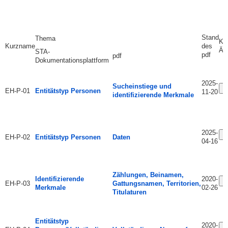
Stand
Thema
Ko
Kurzname
des
Än
STA-
pdf
pdf
Dokumentationsplattform
2025-
Sucheinstiege und
Ä
EH-P-01
Entitätstyp Personen
11-20
identifizierende Merkmale
2025-
Ä
EH-P-02
Entitätstyp Personen
Daten
04-16
Zählungen, Beinamen,
Identifizierende
2020-
Ä
EH-P-03
Gattungsnamen, Territorien,
Merkmale
02-26
Titulaturen
Entitätstyp
2020-
Ä