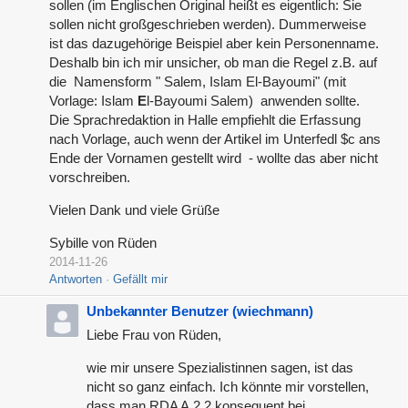
sollen (im Englischen Original heißt es eigentlich: Sie
sollen nicht großgeschrieben werden). Dummerweise
ist das dazugehörige Beispiel aber kein Personenname.
Deshalb bin ich mir unsicher, ob man die Regel z.B. auf
die Namensform "
Salem, Islam El-Bayoumi" (mit
Vorlage: Islam
E
l-Bayoumi Salem) anwenden sollte.
Die Sprachredaktion in Halle empfiehlt die Erfassung
nach Vorlage, auch wenn der Artikel im Unterfedl $c ans
Ende der Vornamen gestellt wird - wollte das aber nicht
vorschreiben.
Vielen Dank und viele Grüße
Sybille von Rüden
2014-11-26
Antworten
Gefällt mir
Unbekannter Benutzer (wiechmann)
Liebe Frau von Rüden,
wie mir unsere Spezialistinnen sagen, ist das
nicht so ganz einfach. Ich könnte mir vorstellen,
dass man RDA A.2.2 konsequent bei