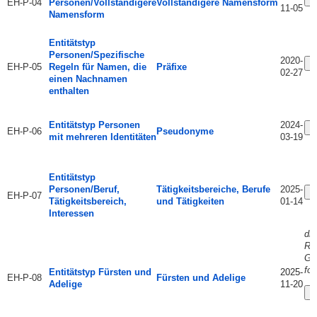
EH-P-04
Personen/Vollständigere
Vollständigere Namensform
11-05
Namensform
Entitätstyp
Personen/Spezifische
2020-
Ä
EH-P-05
Regeln für Namen, die
Präfixe
02-27
einen Nachnamen
enthalten
Entitätstyp Personen
2024-
Ä
EH-P-06
Pseudonyme
mit mehreren Identitäten
03-19
Entitätstyp
Personen/Beruf,
Tätigkeitsbereiche, Berufe
2025-
Ä
EH-P-07
Tätigkeitsbereich,
und Tätigkeiten
01-14
Interessen
di
RD
GN
fol
Entitätstyp Fürsten und
2025-
EH-P-08
Fürsten und Adelige
Adelige
11-20
Ä