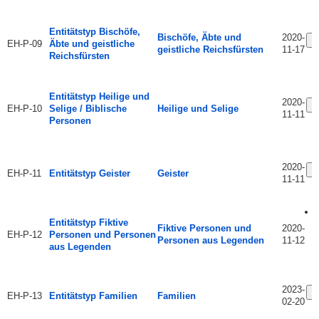
Entitätstyp Bischöfe,
Bischöfe, Äbte und
2020-
Ä
EH-P-09
Äbte und geistliche
geistliche Reichsfürsten
11-17
Reichsfürsten
Entitätstyp Heilige und
2020-
Ä
EH-P-10
Selige / Biblische
Heilige und Selige
11-11
Personen
2020-
Ä
EH-P-11
Entitätstyp Geister
Geister
11-11
Entitätstyp Fiktive
Fiktive Personen und
2020-
EH-P-12
Personen und Personen
Personen aus Legenden
11-12
aus Legenden
2023-
Ä
EH-P-13
Entitätstyp Familien
Familien
02-20