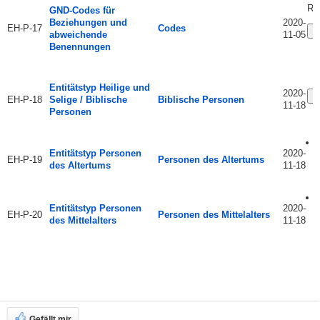
RD
GND-Codes für
Beziehungen und
2020-
EH-P-17
Codes
Ä
abweichende
11-05
Benennungen
Entitätstyp Heilige und
2020-
Ä
EH-P-18
Selige / Biblische
Biblische Personen
11-18
Personen
Entitätstyp Personen
2020-
EH-P-19
Personen des Altertums
des Altertums
11-18
Entitätstyp Personen
2020-
EH-P-20
Personen des Mittelalters
des Mittelalters
11-18
Gefällt mir