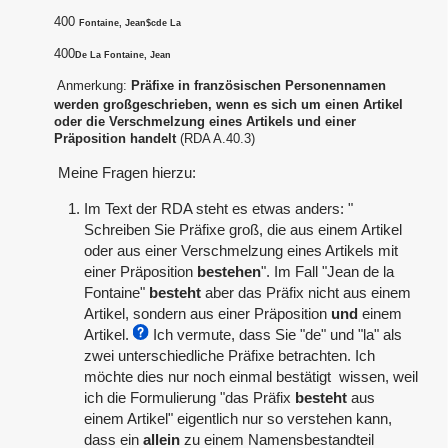
400
Fontaine, Jean$c
de La
400
De La Fontaine, Jean
Anmerkung:
Präfixe in französischen Personennamen
werden großgeschrieben, wenn es sich um einen Artikel
oder die Verschmelzung eines Artikels und einer
Präposition handelt
(RDA A.40.3)
Meine Fragen hierzu:
Im Text der RDA steht es etwas anders: "
Schreiben Sie Präfixe groß, die aus einem Artikel
oder aus einer Verschmelzung eines Artikels mit
einer Präposition
bestehen
". Im Fall "Jean de la
Fontaine"
besteht
aber das Präfix nicht aus einem
Artikel, sondern aus einer Präposition
und
einem
Artikel.
Ich vermute, dass Sie "de" und "la" als
zwei unterschiedliche Präfixe betrachten. Ich
möchte dies nur noch einmal bestätigt wissen, weil
ich die Formulierung "das Präfix
besteht
aus
einem Artikel" eigentlich nur so verstehen kann,
dass ein
allein
zu einem Namensbestandteil