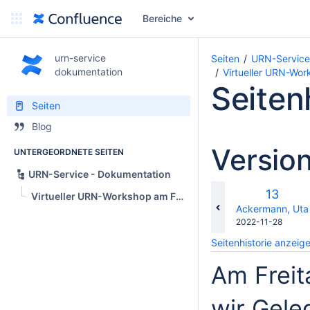
Bereiche
urn-service
Seiten
URN-Service
dokumentation
Virtueller URN-Wo
Seiten
Seiten
Blog
Version
UNTERGEORDNETE SEITEN
URN-Service - Dokumentation
Alte
13
Virtueller URN-Workshop am Freitag, 18. November 2022
Version
changes.mady.b
Ackermann, Uta
Gespeichert
2022-11-28
am
Seitenhistorie anzeig
Am Freit
wir Gele