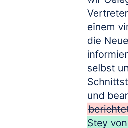
Vertrete
einem vi
die Neu
informier
selbst u
Schnitts
und bea
berichte
Stey vo