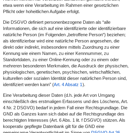
etwa wenn eine Verarbeitung im Rahmen einer gesetzlichen
Pflicht oder hoheitlichen Aufgabe erfolgt.
Die DSGVO definiert personenbezogene Daten als “alle
Informationen, die sich auf eine identifizierte oder identifizierbare
natürliche Person (im Folgenden „betroffene Person“) beziehen;
als identifizierbar wird eine natürliche Person angesehen, die
direkt oder indirekt, insbesondere mittels Zuordnung zu einer
Kennung wie einem Namen, zu einer Kennnummer, zu
Standortdaten, zu einer Online-Kennung oder zu einem oder
mehreren besonderen Merkmalen, die Ausdruck der physischen,
physiologischen, genetischen, psychischen, wirtschaftlichen,
kulturellen oder sozialen Identität dieser natürlichen Person sind,
identifiziert werden kann” (
Art. 4 Absatz 1
).
Eine Verarbeitung dieser Daten (d.h. jede Art von Umgang
einschließlich des erstmaligen Erfassens und des Löschens, Art.
4 Nr. 2 DSGVO) bedarf in jedem Fall einer Rechtsgrundlage. Die
GND als Ganzes kann sich dabei auf die Rechtsgrundlage des
berechtigten Interesses (Art. 6 Abs. 1 lit. f DSGVO) stützen. Als
kooperativ gepflegte Datenbank gilt für die GND eine
gemeinsame Verantwortlichkeit im Sinne von
DSGVO Art 26
.