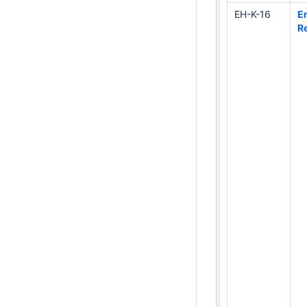
EH-K-16
En
R