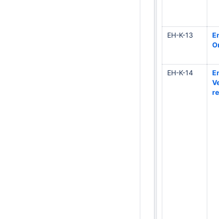
EH-K-13
E
O
EH-K-14
En
V
r