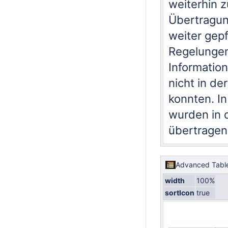
weiterhin 
Übertragung
weiter gep
Regelungen
Information
nicht in d
konnten. In
wurden in 
übertragene
Advanced Table
width
100%
sortIcon
true