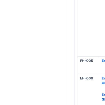
EH-K-05
E
EH-K-06
En
G
E
G