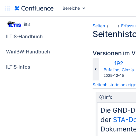
Bereiche
iltis
Seiten
Erfassu
…
Seitenhisto
ILTIS-Handbuch
WinIBW-Handbuch
Versionen im V
Alte
192
ILTIS-Infos
Version
changes.mady.b
Bufalino, Cinzia
Gespeichert
2025-12-15
am
Seitenhistorie anzeig
Info
Die GND-Do
der
STA-Do
Dokumente