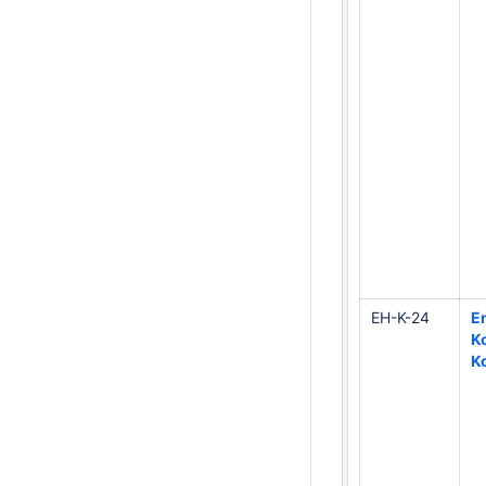
EH-K-24
E
K
K