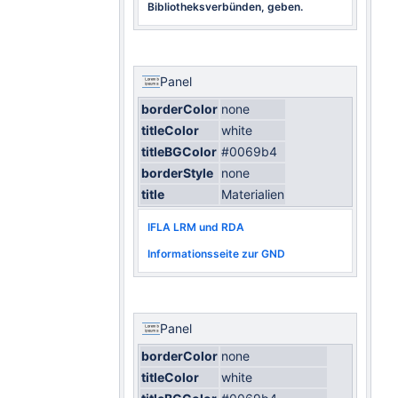
Bibliotheksverbünden, geben.
Panel
borderColor
none
titleColor
white
titleBGColor
#0069b4
borderStyle
none
title
Materialien
IFLA LRM und RDA
Informationsseite zur GND
Panel
borderColor
none
titleColor
white