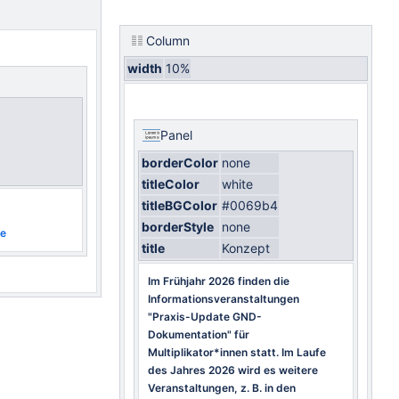
Column
width
10%
Panel
borderColor
none
titleColor
white
titleBGColor
#0069b4
borderStyle
none
de
title
Konzept
Im Frühjahr 2026 finden die
Informationsveranstaltungen
"Praxis-Update GND-
Dokumentation" für
Multiplikator*innen statt. Im Laufe
des Jahres 2026 wird es weitere
Veranstaltungen, z. B. in den