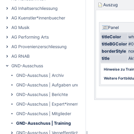
Auszug
AG Inhaltserschliessung
AG Kuenstler*innenbuecher
AG Musik
Panel
titleColor
wh
AG Performing Arts
titleBGColor
#0
AG Provenienzerschliessung
borderStyle
no
AG RNAB
title
Ak
GND-Ausschuss
Hinweise zu Tra
GND-Ausschuss | Archiv
Weitere Fortbild
GND-Ausschuss | Aufgaben und Ziele
GND-Ausschuss | Berichte
GND-Ausschuss | Expert*innenteams und Projektgruppen
GND-Ausschuss | Mitglieder
GND-Ausschuss | Training
GND-Ausschuss | Veroeffentlichungen