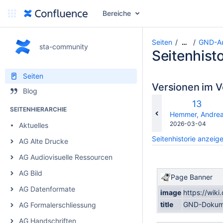
Bereiche
Seiten
GND-Au
…
sta-community
Seitenhisto
Seiten
Versionen im V
Blog
Alte
13
SEITENHIERARCHIE
Version
changes.mady.b
Hemmer, Andre
Gespeichert
2026-03-04
Aktuelles
am
Seitenhistorie anzeig
AG Alte Drucke
AG Audiovisuelle Ressourcen
AG Bild
Page Banner
AG Datenformate
image
https://wik
title
GND-Dokumen
AG Formalerschliessung
AG Handschriften