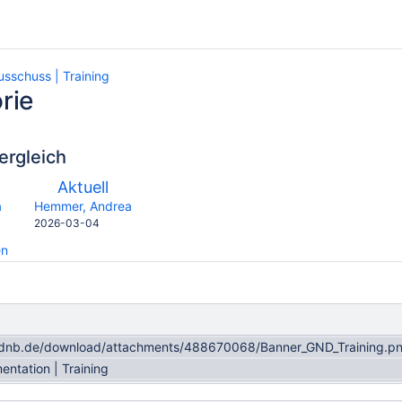
sschuss | Training
rie
ergleich
verglichen
Neue
Aktuell
mit
Version
y.user
changes.mady.by.user
a
Hemmer, Andrea
Gespeichert
2026-03-04
am
en
i.dnb.de/download/attachments/488670068/Banner_GND_Training.p
tation | Training