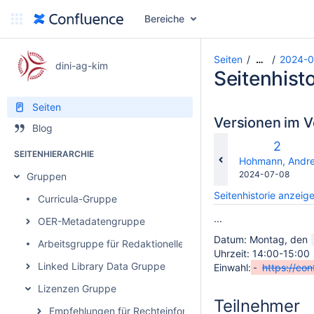
Bereiche
Seiten
2024-07
…
dini-ag-kim
Seitenhisto
Seiten
Versionen im V
Blog
Alte
2
SEITENHIERARCHIE
Versio
changes.mady.b
Hohmann, Andr
Gespeichert
2024-07-08
Gruppen
am
Seitenhistorie anzeig
Curricula-Gruppe
...
OER-Metadatengruppe
Datum: Montag, den
Arbeitsgruppe für Redaktionelle Akteur*innen von Bildungs
Uhrzeit: 14:00-15:00
Linked Library Data Gruppe
Einwahl:
https://co
Lizenzen Gruppe
Teilnehmer
Empfehlungen für Rechteinformationen in Metadaten