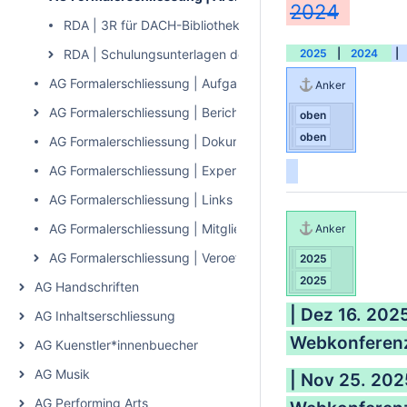
2024
RDA | 3R für DACH-Bibliotheken
RDA | Schulungsunterlagen der AG RDA
2025
|
2024
|
AG Formalerschliessung | Aufgaben und Ziele
Anker
AG Formalerschliessung | Berichte an den STA
oben
oben
AG Formalerschliessung | Dokumente
AG Formalerschliessung | Expert*innenteams
AG Formalerschliessung | Links
AG Formalerschliessung | Mitglieder
Anker
AG Formalerschliessung | Veroeffentlichungen und Vortraeg
2025
2025
AG Handschriften
| Dez 16. 202
AG Inhaltserschliessung
Webkonferenz
AG Kuenstler*innenbuecher
AG Musik
| Nov 25. 202
AG Performing Arts