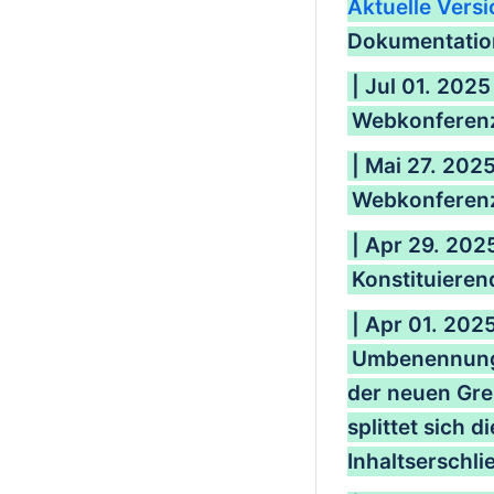
Aktuelle Versi
Dokumentation
| Jul 01. 2025
Webkonferenz
| Mai 27. 202
Webkonferenz
| Apr 29. 202
Konstituieren
| Apr 01. 202
Umbenennung 
der neuen Gre
splittet sich 
Inhaltserschli