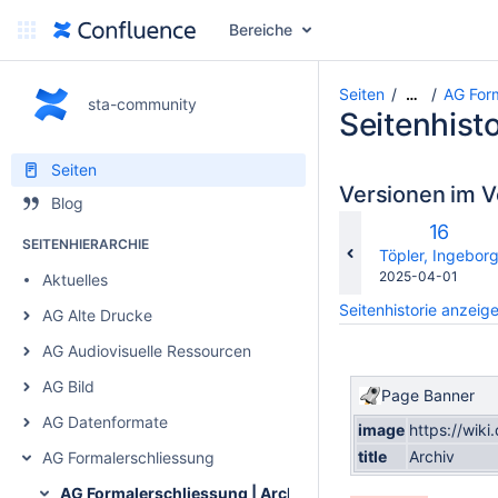
Bereiche
Seiten
AG Form
…
sta-community
Seitenhisto
Seiten
Versionen im V
Blog
Alte
16
SEITENHIERARCHIE
Version
changes.mady.b
Töpler, Ingebor
Gespeichert
2025-04-01
Aktuelles
am
Seitenhistorie anzeig
AG Alte Drucke
AG Audiovisuelle Ressourcen
AG Bild
Page Banner
AG Datenformate
image
https://wik
title
Archiv
AG Formalerschliessung
AG Formalerschliessung | Archiv