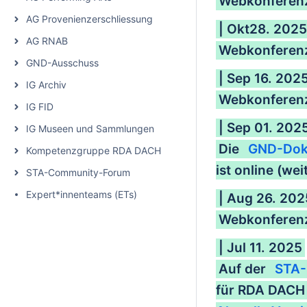
Webkonferenz
AG Provenienzerschliessung
| Okt28. 2025
AG RNAB
Webkonferenz
GND-Ausschuss
| Sep 16. 202
IG Archiv
Webkonferenz
IG FID
| Sep 01. 202
IG Museen und Sammlungen
Die
GND-Dok
Kompetenzgruppe RDA DACH
ist online (we
STA-Community-Forum
Expert*innenteams (ETs)
| Aug 26. 202
Webkonferenz
| Jul 11. 2025
Auf der
STA-
für RDA DACH 