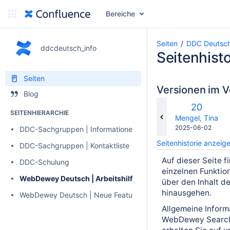
Bereiche
Seiten
DDC Deutsch
ddcdeutsch_info
Seitenhisto
Seiten
Versionen im V
Blog
Alte
20
SEITENHIERARCHIE
Version
changes.mady.b
Mengel, Tina
Gespeichert
2025-06-02
DDC-Sachgruppen | Informationen zu Änderungen und Konk
am
Seitenhistorie anzeig
DDC-Sachgruppen | Kontaktliste
Auf dieser Seite f
DDC-Schulung
einzelnen Funktio
WebDewey Deutsch | Arbeitshilfen
über den Inhalt d
hinausgehen.
WebDewey Deutsch | Neue Features
Allgemeine Infor
WebDewey Search,