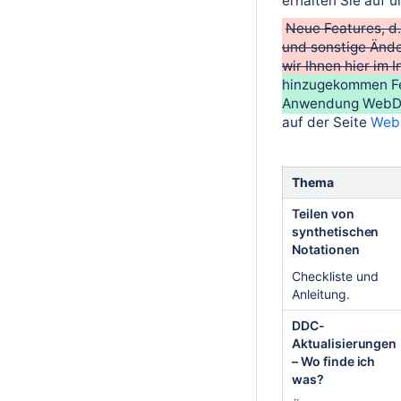
erhalten Sie auf 
Neue Features, d
und sonstige Änd
wir Ihnen hier im 
hinzugekommen Fe
Anwendung WebDew
auf der Seite
WebD
Thema
Teilen von
synthetischen
Notationen
Checkliste und
Anleitung.
DDC-
Aktualisierungen
– Wo finde ich
was?